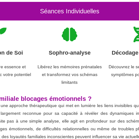
Séances Individuelles
on de Soi
Sophro-analyse
Décodage 
re essence et
Libérez les mémoires prénatales
Découvrez le s
 votre potentiel
et transformez vos schémas
symptômes po
limitants
amiliale blocages émotionnels ?
une approche thérapeutique qui met en lumière les liens invisibles qui 
largement reconnue pour sa capacité à révéler des dynamiques incon
ite pas à une simple analyse, elle agit en profondeur sur des schém
s émotionnels, de difficultés relationnelles ou même de troubles p
es loyautés familiales inconscientes peuvent influencer sa vie actuell