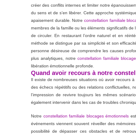
créer des conflits internes et limiter notre épanouiss
du sens et de s’en libérer. Cette approche systémiq
apaisement durable. Notre
constellation familiale bl
membres de la famille ou les éléments significatifs de l
de circuler. En restaurant l’ordre naturel et en réint
méthode se distingue par sa simplicité et son efficaci
personne désireuse de comprendre les causes profonde
plus analytiques, notre
constellation familiale bloca
libération émotionnelle profonde.
Quand avoir recours à notre constel
Il existe de nombreuses situations où avoir recours à
des échecs répétitifs ou des relations conflictuelles, 
l’impression de revivre toujours les mêmes scénario
également intervenir dans les cas de troubles chroniq
Notre
constellation familiale blocages émotionnels
est
événements viennent souvent réveiller des mémoires a
possibilité de dépasser ces obstacles et de retrou