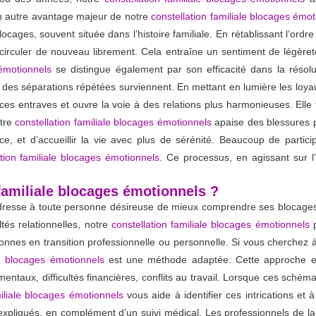
Un autre avantage majeur de notre
constellation familiale blocages émo
cages, souvent située dans l’histoire familiale. En rétablissant l’ordr
circuler de nouveau librement. Cela entraîne un sentiment de légèret
 émotionnels
se distingue également par son efficacité dans la résolut
des séparations répétées surviennent. En mettant en lumière les loyautés
ces entraves et ouvre la voie à des relations plus harmonieuses. Elle 
otre
constellation familiale blocages émotionnels
apaise des blessures p
ice, et d’accueillir la vie avec plus de sérénité. Beaucoup de partic
ation familiale blocages émotionnels
. Ce processus, en agissant sur l’
 familiale blocages émotionnels ?
resse à toute personne désireuse de mieux comprendre ses blocages 
tés relationnelles, notre
constellation familiale blocages émotionnels
p
onnes en transition professionnelle ou personnelle. Si vous cherchez à 
le blocages émotionnels
est une méthode adaptée. Cette approche e
mentaux, difficultés financières, conflits au travail. Lorsque ces schéma
miliale blocages émotionnels
vous aide à identifier ces intrications et
xpliqués, en complément d’un suivi médical. Les professionnels de la 