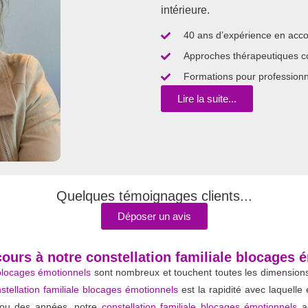
intérieure.
40 ans d’expérience en ac
Approches thérapeutiques co
Formations pour professionne
Lire la suite...
Quelques témoignages clients...
Déposer un avis
cours à notre constellation familiale blocages 
 blocages émotionnels
sont nombreux et touchent toutes les dimensions d
stellation familiale blocages émotionnels
est la rapidité avec laquelle
s ou des années, notre
constellation familiale blocages émotionnels
ag