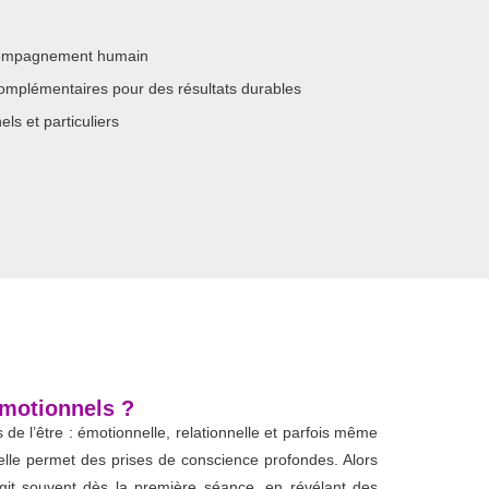
compagnement humain
mplémentaires pour des résultats durables
ls et particuliers
émotionnels ?
e l’être : émotionnelle, relationnelle et parfois même
 elle permet des prises de conscience profondes. Alors
it souvent dès la première séance, en révélant des