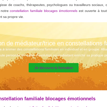
agisse de coachs, thérapeutes, psychologues ou travailleurs sociaux, 
, notre
constellation familiale blocages émotionnels
est ouverte à tout
t sa propre vie.
n de médiateur/trice en constellations f
animer des constellations familiales en individuel et en groupe. Alliant
ute personne en quête d’évolution ou souhaitant enrichir sa pratique p
Je découvre la formation
nstellation familiale blocages émotionnels