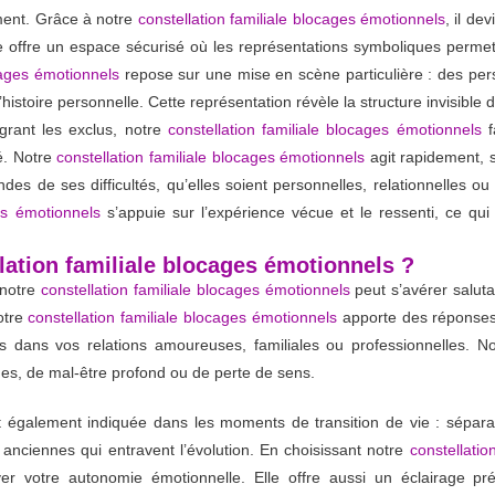
ement. Grâce à notre
constellation familiale blocages émotionnels
, il de
ue offre un espace sécurisé où les représentations symboliques perme
ocages émotionnels
repose sur une mise en scène particulière : des per
’histoire personnelle. Cette représentation révèle la structure invisibl
égrant les exclus, notre
constellation familiale blocages émotionnels
f
té. Notre
constellation familiale blocages émotionnels
agit rapidement, s
s de ses difficultés, qu’elles soient personnelles, relationnelles ou
ges émotionnels
s’appuie sur l’expérience vécue et le ressenti, ce q
lation familiale blocages émotionnels ?
 notre
constellation familiale blocages émotionnels
peut s’avérer saluta
notre
constellation familiale blocages émotionnels
apporte des réponses.
s dans vos relations amoureuses, familiales ou professionnelles. N
ues, de mal-être profond ou de perte de sens.
 également indiquée dans les moments de transition de vie : séparati
nciennes qui entravent l’évolution. En choisissant notre
constellatio
ver votre autonomie émotionnelle. Elle offre aussi un éclairage 