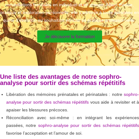
constellations familiales en individuel et en groupe. Alliant théorie,
pratique et exploration personnelle, elle s’adresse à toute personne en
quête d’évolution ou souhaitant enrichir sa pratique professionnelle.
Je découvre la formation
Une liste des avantages de notre sophro-
analyse pour sortir des schémas répétitifs
Libération des mémoires prénatales et périnatales : notre
sophro-
analyse pour sortir des schémas répétitifs
vous aide à revisiter et 
apaiser les blessures précoces.
Réconciliation avec soi-même : en intégrant les expériences
passées, notre
sophro-analyse pour sortir des schémas répétitif
favorise l’acceptation et l’amour de soi.