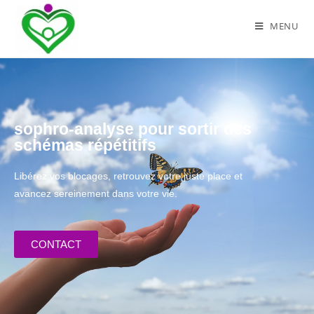
MENU
sophro-analyse pour sortir des
schémas répétitifs
Libérez vos blocages, retrouvez votre juste place et
avancez sereinement dans votre vie.
CONTACT