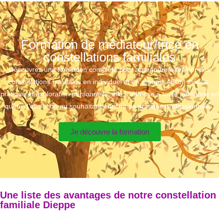
Formation de médiateur/trice en
constellations familiales
Découvrez une formation complète pour apprendre à animer des
constellations familiales en individuel et en groupe. Alliant théorie,
pratique et exploration personnelle, elle s’adresse à toute personne en
quête d’évolution ou souhaitant enrichir sa pratique professionnelle.
Je découvre la formation
Une liste des avantages de notre constellation
familiale Dieppe