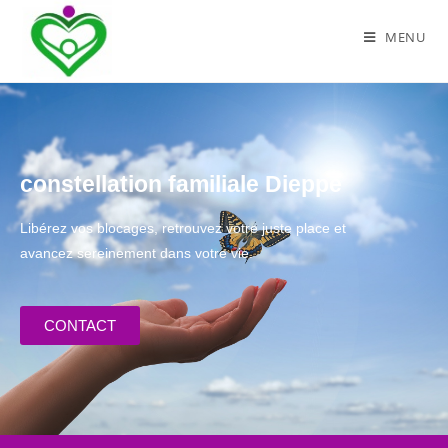
MENU
constellation familiale Dieppe
Libérez vos blocages, retrouvez votre juste place et
avancez sereinement dans votre vie.
CONTACT