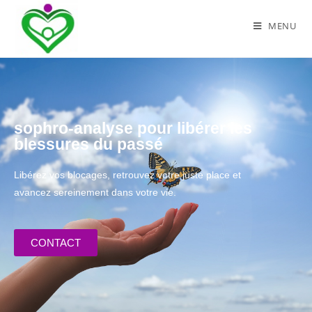
MENU
sophro-analyse pour libérer les
blessures du passé
Libérez vos blocages, retrouvez votre juste place et
avancez sereinement dans votre vie.
CONTACT