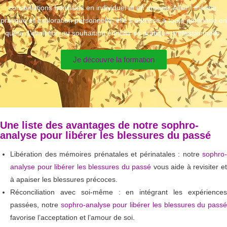
constellations familiales en individuel et en groupe. Alliant théorie,
pratique et exploration personnelle, elle s’adresse à toute personne en
quête d’évolution ou souhaitant enrichir sa pratique professionnelle.
Je découvre la formation
Une liste des avantages de notre sophro-
analyse pour libérer les blessures du passé
Libération des mémoires prénatales et périnatales : notre
sophro-
analyse pour libérer les blessures du passé
vous aide à revisiter e
à apaiser les blessures précoces.
Réconciliation avec soi-même : en intégrant les expériences
passées, notre
sophro-analyse pour libérer les blessures du passé
favorise l’acceptation et l’amour de soi.