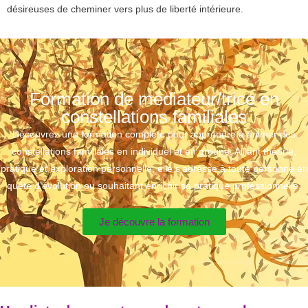
désireuses de cheminer vers plus de liberté intérieure.
Formation de médiateur/trice en
constellations familiales
Découvrez une formation complète pour apprendre à animer des
constellations familiales en individuel et en groupe. Alliant théorie,
pratique et exploration personnelle, elle s’adresse à toute personne en
quête d’évolution ou souhaitant enrichir sa pratique professionnelle.
Je découvre la formation