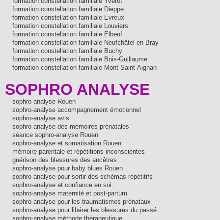
formation constellation familiale Yvetot
formation constellation familiale Dieppe
formation constellation familiale Evreux
formation constellation familiale Louviers
formation constellation familiale Elbeuf
formation constellation familiale Neufchâtel-en-Bray
formation constellation familiale Buchy
formation constellation familiale Bois-Guillaume
formation constellation familiale Mont-Saint-Aignan
SOPHRO ANALYSE
sophro analyse Rouen
sophro-analyse accompagnement émotionnel
sophro-analyse avis
sophro-analyse des mémoires prénatales
séance sophro-analyse Rouen
sophro-analyse et somatisation Rouen
mémoire parentale et répétitions inconscientes
guérison des blessures des ancêtres
sophro-analyse pour baby blues Rouen
sophro-analyse pour sortir des schémas répétitifs
sophro-analyse et confiance en soi
sophro-analyse maternité et post-partum
sophro-analyse pour les traumatismes prénataux
sophro-analyse pour libérer les blessures du passé
sophro-analyse méthode thérapeutique