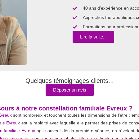
40 ans d’expérience en ac
Approches thérapeutiques co
Formations pour professionne
Lire la suite...
Quelques témoignages clients...
Déposer un avis
ours à notre constellation familiale Evreux ?
 Evreux
sont nombreux et touchent toutes les dimensions de l’être : émot
iale Evreux
est la rapidité avec laquelle elle permet des prises de con
on familiale Evreux
agit souvent dès la première séance, en révélant de
iliale Evreux
est son approche globale. Elle ne se limite pas à traite