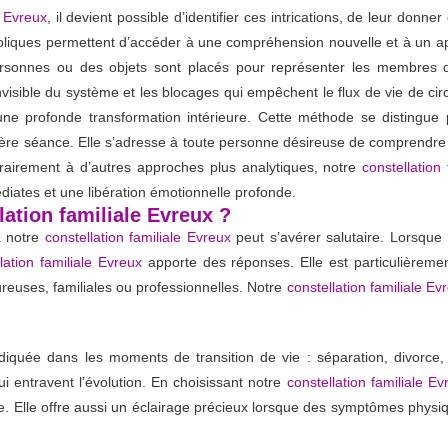
e Evreux
, il devient possible d’identifier ces intrications, de leur don
boliques permettent d’accéder à une compréhension nouvelle et à un 
sonnes ou des objets sont placés pour représenter les membres de la
nvisible du système et les blocages qui empêchent le flux de vie de circu
ne profonde transformation intérieure. Cette méthode se distingue p
re séance. Elle s’adresse à toute personne désireuse de comprendre le
ntrairement à d’autres approches plus analytiques, notre
constellation
diates et une libération émotionnelle profonde.
lation familiale Evreux ?
à notre
constellation familiale Evreux
peut s’avérer salutaire. Lorsque
lation familiale Evreux
apporte des réponses. Elle est particulièreme
euses, familiales ou professionnelles. Notre
constellation familiale Ev
iquée dans les moments de transition de vie : séparation, divorce,
 entravent l’évolution. En choisissant notre
constellation familiale Ev
e. Elle offre aussi un éclairage précieux lorsque des symptômes physi