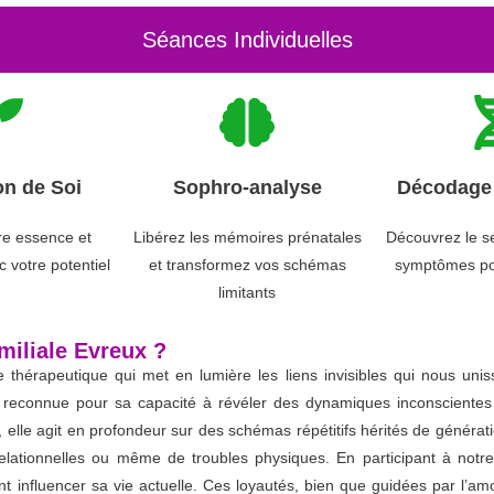
Séances Individuelles
on de Soi
Sophro-analyse
Décodage 
re essence et
Libérez les mémoires prénatales
Découvrez le s
 votre potentiel
et transformez vos schémas
symptômes po
limitants
miliale Evreux ?
thérapeutique qui met en lumière les liens invisibles qui nous uniss
 reconnue pour sa capacité à révéler des dynamiques inconscientes et
, elle agit en profondeur sur des schémas répétitifs hérités de génér
relationnelles ou même de troubles physiques. En participant à notr
influencer sa vie actuelle. Ces loyautés, bien que guidées par l’amou