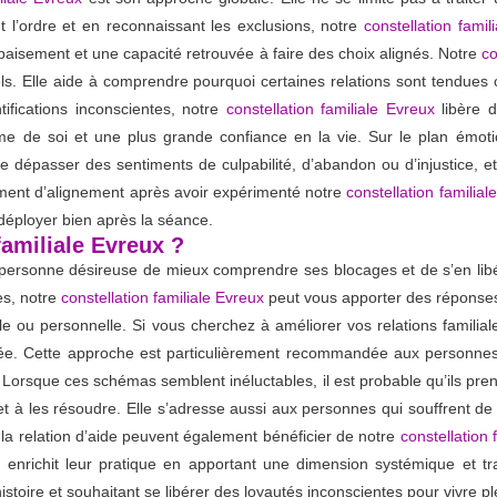
ant l’ordre et en reconnaissant les exclusions, notre
constellation famil
paisement et une capacité retrouvée à faire des choix alignés. Notre
co
nnels. Elle aide à comprendre pourquoi certaines relations sont tendu
tifications inconscientes, notre
constellation familiale Evreux
libère d
ime de soi et une plus grande confiance en la vie. Sur le plan émot
 dépasser des sentiments de culpabilité, d’abandon ou d’injustice, et
timent d’alignement après avoir expérimenté notre
constellation familial
 déployer bien après la séance.
familiale Evreux ?
personne désireuse de mieux comprendre ses blocages et de s’en lib
es, notre
constellation familiale Evreux
peut vous apporter des réponses.
le ou personnelle. Si vous cherchez à améliorer vos relations familial
. Cette approche est particulièrement recommandée aux personnes qu
il. Lorsque ces schémas semblent inéluctables, il est probable qu’ils pren
s et à les résoudre. Elle s’adresse aussi aux personnes qui souffrent 
la relation d’aide peuvent également bénéficier de notre
constellation 
 enrichit leur pratique en apportant une dimension systémique et tr
stoire et souhaitant se libérer des loyautés inconscientes pour vivre p