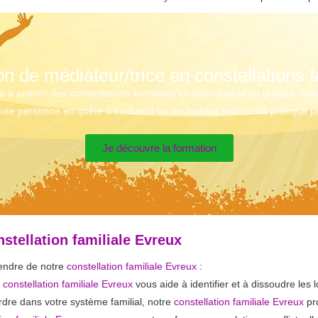
n de médiateur/trice en constellations f
animer des constellations familiales en individuel et en groupe. Alliant
ute personne en quête d’évolution ou souhaitant enrichir sa pratique p
Je découvre la formation
stellation familiale Evreux
tendre de notre
constellation familiale Evreux
:
e
constellation familiale Evreux
vous aide à identifier et à dissoudre les l
rdre dans votre système familial, notre
constellation familiale Evreux
pro