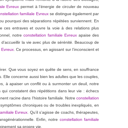
iale Evreux
permet à l’énergie de circuler de nouveau
nstellation familiale Evreux
se distingue également par
es ou pourquoi des séparations répétées surviennent. En
e ces entraves et ouvre la voie à des relations plus
ionnel, notre
constellation familiale Evreux
apaise des
 d’accueillir la vie avec plus de sérénité. Beaucoup de
e Evreux
. Ce processus, en agissant sur l’inconscient et
érer. Que vous soyez en quête de sens, en souffrance
 Elle concerne aussi bien les adultes que les couples,
es, à apaiser un conflit ou à surmonter un deuil, notre
i constatent des répétitions dans leur vie : échecs
nent racine dans l’histoire familiale. Notre
constellation
de symptômes chroniques ou de troubles inexpliqués, en
familiale Evreux
. Qu’il s’agisse de coachs, thérapeutes,
ansgénérationnelle. Enfin, notre
constellation familiale
leinement sa propre vie.