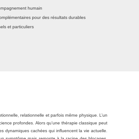
compagnement humain
mplémentaires pour des résultats durables
ls et particuliers
ionnelle, relationnelle et parfois même physique. L’un
science profondes. Alors qu’une thérapie classique peut
s dynamiques cachées qui influencent la vie actuelle.
r un symptôme mais remonte à la racine des blocages,